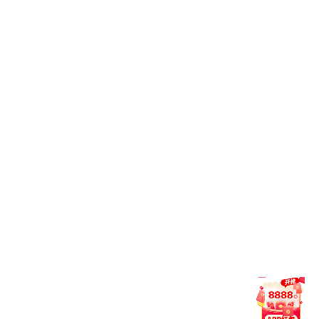
精选推荐
ng电子官网每日甄选ng电子游戏·(中国区)官方网站领域的重点资
讯，覆盖多场热门赛况
本赛季季后赛客场三分命中率排行榜哈登遗憾垫底引
发热议
在本赛季的NBA季后赛中，球员们的表现受到广泛关注，其
中客场三分命中率成为一个颇具争议的话题。尤其是詹姆斯...