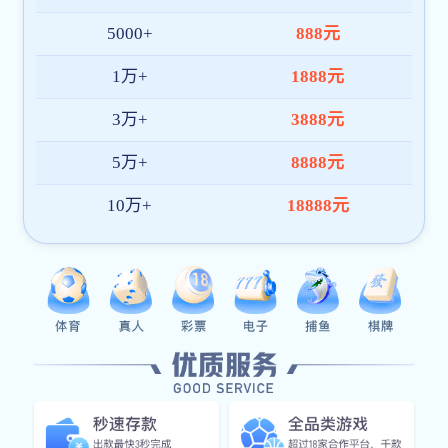
平台技术与服务能力
平台构建了一套高可用的全终端直播服务架构，集成智能风
控、秒级加载、多节点加速等核心技术，确保不同区域用户
都能流畅体验体育赛事。 同时，ng电子官网提供全天候客