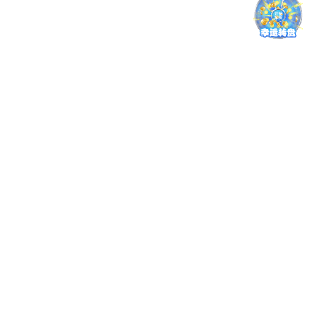
数据安全 全方位防护
在ng电子官网平台，数据防护不仅是底层机制，更是平
台运营的基本责任。我们从用户访问到操作全流程建立
安全通道，有效防范多类潜在风险。
多重加密策略，防止数据泄露
AI 风控引擎，监测账户异常行为
ng电子游戏·(中国区)官方网站支持跨设备安全同
步，增强访问防护