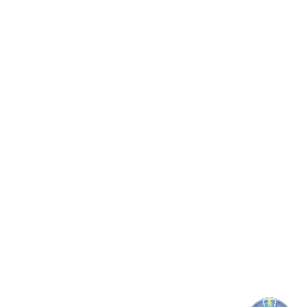
多终端无缝适配
全平台接入ng电子官网内容系统，支持
PC、APP、移动 H5，无论你在何处，赛事
内容触手可及。