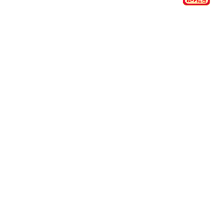
阅读全文
2026-08-08
阿克利乌舍回应巴黎兴趣专注世界杯目标身价5000万
欧
阿克利乌舍最近就巴黎圣日耳曼对他的兴趣做出了回应，同
时也表达了自己专注于即将到来的世界杯的目标。身为一...
阅读全文
2026-08-07