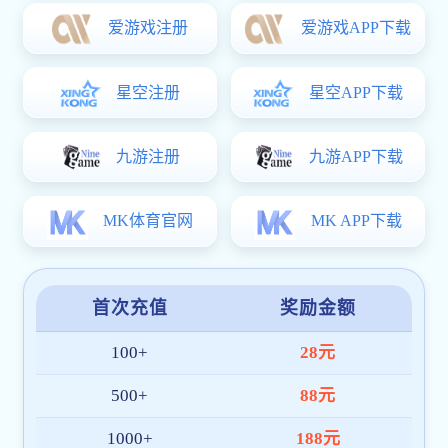
5. 用户权利
您可随时查看、修改、删除自己的信息，或撤销定位、
通知等授权，也可申请注销账号以终止服务。
6. 联系我们
若您在使用过程中有隐私相关疑问或建议，请通过
support@top1designs.com 与我们取得联系，我们会尽
快处理。
荣誉与奖项
ng电子官网 致力于为用户提供优质的体育赛事服务，平台在