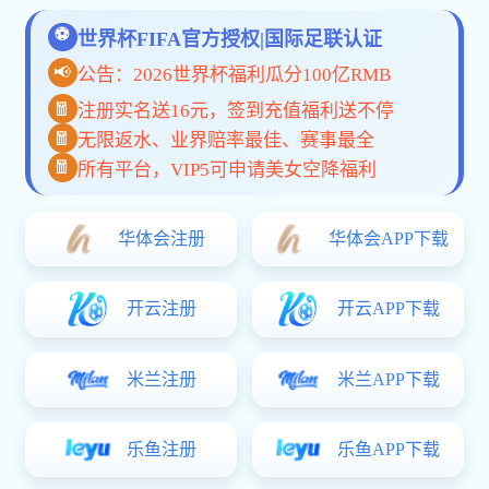
包括您在注册或使用服务过程中提供的个人信息，以及
设备参数、访问行为、位置信息等技术数据。
3. 信息使用目的
所收集的信息将主要用于识别用户身份、提供ng电子游
戏·(中国区)官方网站平台服务、保障系统安全，并对内容
体验进行持续优化。
4. 信息保护与存储
您的数据将被加密存储于中国大陆地区的服务器，并通
过访问权限管理、多层防护系统等方式避免泄露与误
用。