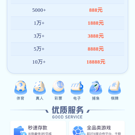
价值。对于凯恩来说，他在拜仁慕尼黑的表现尤为关
键。如果他能够带领球队走得更远，比如进入决赛或
赢得冠军，将会显著增强他获得金球奖的竞争力。
此外，在欧冠中面对其他强队时，凯恩是否能展现出
超凡的竞技状态，是评委们考量其获奖资格的重要因
素。如果他能够在关键比赛中打入决定性进球或者贡
献助攻，这都将是评选委员会考虑他的有力证据。这
种高压环境下的表现，将直接影响到外界对他的评价
和关注程度。
综上所述，凯恩在欧冠中的发挥不仅关系到团队荣
誉，更是一项塑造其职业生涯形象的重要途径。他若
能在这一舞台上大放异彩，无疑将提高他获得金球奖
的几率。