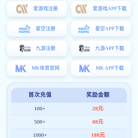
关注他在拜仁慕尼黑的欧冠表现和在世界杯上的成
绩。首先，我们会探讨凯恩在欧冠中的重要性，以及
他如何通过高水平的比赛提升自己的个人声誉。然
后，分析世界杯成绩对金球奖评选的重要性，尤其是
国家队成绩如何影响个人球员的荣誉走向。此外，我
们还将讨论拜仁慕尼黑整体实力与球队战绩对凯恩金
球前景的影响，并最后展望未来可能出现的变化。整
篇文章力求为读者提供一个全面的视角，让我们共同
期待凯恩能否在2023年获得这一足球界最高荣誉。
1、欧冠表现的重要性
欧冠联赛作为全球最顶尖俱乐部赛事，吸引了无数优
秀球员参与。在这个舞台上，表现出色不仅能够帮助
球队争夺荣誉，也能极大地提升个人的知名度和市场