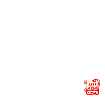
机会，为实现梦想而不懈努力。
总结：
综上所述，通过分析“欧文分析凯恩金球前景需依赖拜
仁欧冠表现与世界杯成绩”，我们了解到，无论是在俱
乐部层面还是国家队层面，均需付诸实践并取得实质
性的成果。尤其是在最具含金量的大赛中脱颖而出，
将成为最终决定成败的重要因素。而这种双重压力同
时也是推动运动员持续进步，实现自我超越的重要动
力源泉。
Total分离关于KAI N未来发展的不确定性以及潜在风
险，可以看作是一种促使运动员不断适应新环境、新
要求，提高自身综合素质的发展契机。希望随着时间
推移，我们能看到更多精彩瞬间，同时期待着KAI N