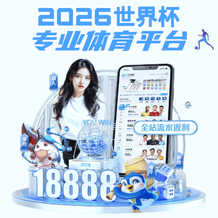
注册入口
ng电子官网
APP与网页版入口
｜畅享全球体育赛事与数据服
务
欢迎访问
ng电子官网
，提供全面覆盖足球、篮
球、电竞等项目的赛事资讯与数据内容， 支持
APP下载
与
网页使用
，每日同步更新千场比
赛，聚焦热门体育内容， 助您轻松获取赛事动
态，掌握比赛节奏。