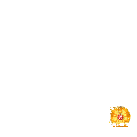
利于激发每位成员，包括凯恩本人的潜力。在这种积
极氛围下，他更容易保持良好的竞技状态，从而提高
获奖概率。
与此同时，在队伍遭遇困难时，如伤病潮或战术失
误，会极大限制个人发挥，因此稳定性也是一个不容
忽视的问题。只有当整体运转良好时，才能让像凯恩
这样的明星球员真正发挥出他们应有水准，为争取金
球奖铺平道路。
4、未来展望与潜在挑战
KaiN目前正处于职业生涯巅峰期，但未来总是充满变
量。从转会传闻到竞技状态波动，都可能对他的金球
前景产生影响。例如，如果因伤缺阵或状态下滑，将